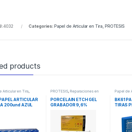
U:
4032
Categories:
Papel de Articular en Tira
,
PROTESIS
ted products
 Articular en Tira
,
PROTESIS
,
Reparaciones en
Papel de A
IS
Porcelana
PROTESI
PAPEL ARTICULAR
PORCELAIN ETCH GEL
BK61 P
RA 200und AZUL
GRABADOR 9,6%
TIRAS 
CLARBEN
200und