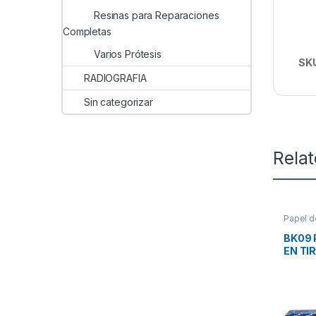
Resinas para Reparaciones
Completas
Varios Prótesis
SK
RADIOGRAFIA
Sin categorizar
Rela
Papel de
PROTES
BK09 
EN TI