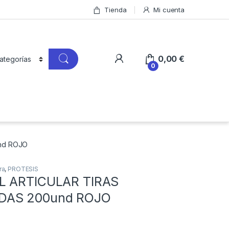
Tienda
Mi cuenta
0,00
€
0
nd ROJO
ra
,
PROTESIS
L ARTICULAR TIRAS
DAS 200und ROJO