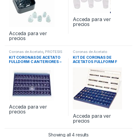
Acceda para ver
precios
Acceda para ver
precios
Coronas de Acetato
,
PROTESIS
Coronas de Acetato
KIT CORONAS DE ACETATO
KIT DE CORONAS DE
FULLDORM C ANTERIORES –
ACETATOS FULLFORM F
PREMOLARES 120und
ANTERIOR-PREMOLAR
60und
Acceda para ver
precios
Acceda para ver
precios
Showing all 4 results