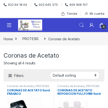
Skip to navigation
Skip to content
922 64 18 04
922 645 375
609 908 107
Tienda
Mi cuenta
0
Home
PROTESIS
Coronas de Acetato
Coronas de Acetato
Showing all 4 results
Filters
Coronas de Acetato
,
PROTESIS
Coronas de Acetato
,
PROTESIS
CORONAS DE ACETATO 5und
CORONAS DE ACETATO
FRASACO
REPOSICION FULLFORM 5und