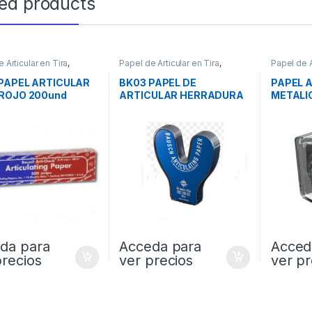
ted products
 Articular en Tira
,
Papel de Articular en Tira
,
Papel de A
IS
PROTESIS
PROTESI
PAPEL ARTICULAR
BK03 PAPEL DE
PAPEL 
ROJO 200und
ARTICULAR HERRADURA
METALI
AZUL 50und
da para
Acceda para
Acced
precios
ver precios
ver pr