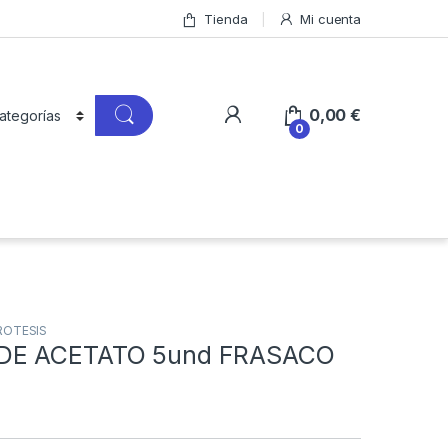
Tienda
Mi cuenta
0,00
€
0
ROTESIS
DE ACETATO 5und FRASACO