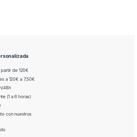
rsonalizada
 partir de 120€
res a 120€ a 7,50€
h/48h
te (1 a 6 horas)
o
cto con nuestros
ado