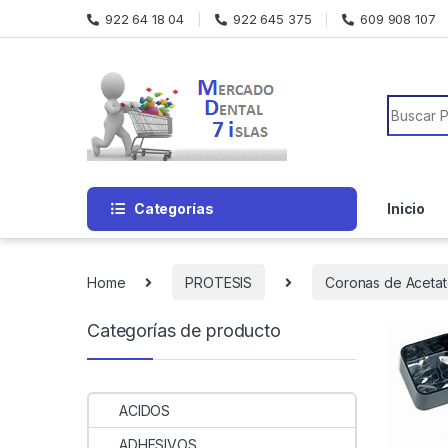
Skip to navigation
Skip to content
922 64 18 04
922 645 375
609 908 107
Search f
Categorías
Inicio
Home
PROTESIS
Coronas de Aceta
Categorías de producto
ACIDOS
ADHESIVOS