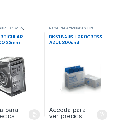
rticular Rollo
,
Papel de Articular en Tira
,
S
PROTESIS
ARTICULAR
BK51 BAUSH PROGRESS
CO 22mm
AZUL 300und
a para
Acceda para
ecios
ver precios