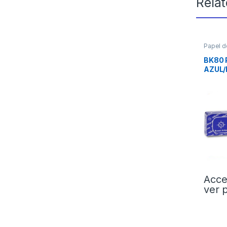
Rela
Papel de
PROTES
BK80 
AZUL/
Acce
ver 