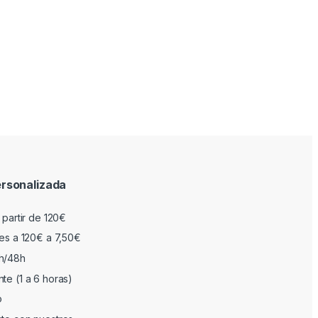
rsonalizada
 partir de 120€
res a 120€ a 7,50€
h/48h
te (1 a 6 horas)
o