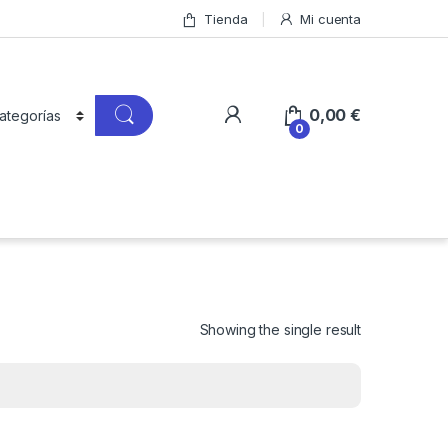
Tienda
Mi cuenta
0,00
€
0
Showing the single result