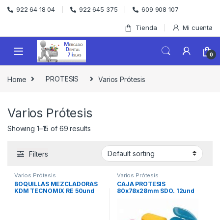
Skip to navigation
Skip to content
922 64 18 04
922 645 375
609 908 107
Tienda
Mi cuenta
0
Home
PROTESIS
Varios Prótesis
Varios Prótesis
Showing 1–15 of 69 results
Filters
Varios Prótesis
Varios Prótesis
BOQUILLAS MEZCLADORAS
CAJA PROTESIS
KDM TECNOMIX RE 50und
80x78x28mm SDO. 12und
STARLINE