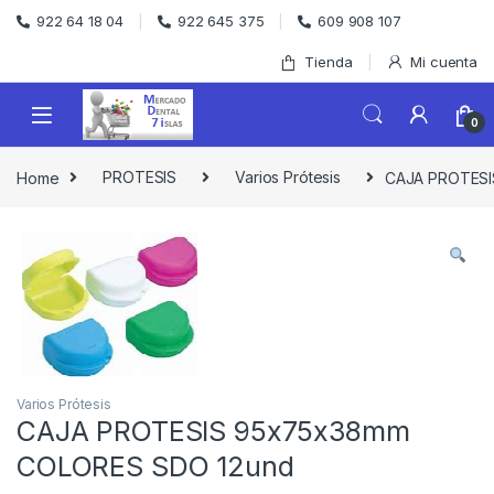
Skip to navigation
Skip to content
922 64 18 04
922 645 375
609 908 107
Tienda
Mi cuenta
0
Home
PROTESIS
Varios Prótesis
CAJA PROTESI
Varios Prótesis
CAJA PROTESIS 95x75x38mm
COLORES SDO 12und