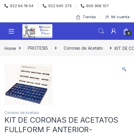
Skip to navigation
Skip to content
922 64 18 04
922 645 375
609 908 107
Tienda
Mi cuenta
0
Home
PROTESIS
Coronas de Acetato
KIT DE 
Coronas de Acetato
KIT DE CORONAS DE ACETATOS
FULLFORM F ANTERIOR-