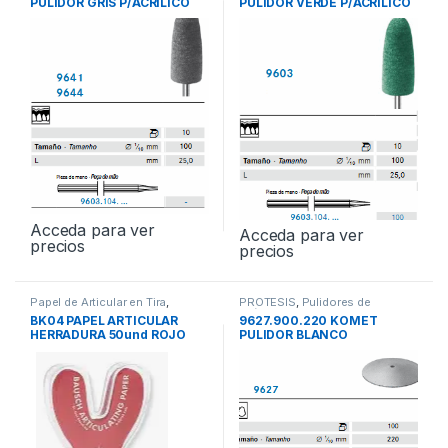
PULIDOR GRIS P/ACRILICO
PULIDOR VERDE P/ACRILICO
10und
10und
Acceda para ver
Acceda para ver
precios
precios
Papel de Articular en Tira
,
PROTESIS
,
Pulidores de
PROTESIS
Prótesis
BK04 PAPEL ARTICULAR
9627.900.220 KOMET
HERRADURA 50und ROJO
PULIDOR BLANCO
UNIVERSAL 10und.