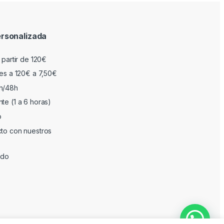
rsonalizada
 partir de 120€
res a 120€ a 7,50€
h/48h
te (1 a 6 horas)
o
cto con nuestros
ado