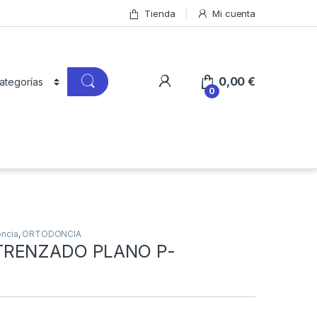
Tienda
Mi cuenta
0,00
€
0
ncia
,
ORTODONCIA
TRENZADO PLANO P-