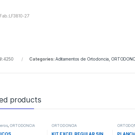
.Fab.:LF3810-27
U:
4250
Categories:
Aditamentos de Ortodoncia
,
ORTODONC
ted products
meros
,
ORTODONCIA
ORTODONCIA
ORTODON
Termoplás
ICOS
KIT EXCEL REGULAR SIN
PLANCH