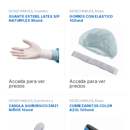
DESECHABLES
,
Guantes
DESECHABLES
,
Ropa
desechable
GUANTE ESTERIL LATEX S/P
GORROS CON ELASTICO
NATURFLEX 50und.
100und
Acceda para ver
Acceda para ver
precios
precios
DESECHABLES
,
Eyectores y
DESECHABLES
,
Ropa
Cánulas
desechable
CANULA QUIRURGICO EM21
CUBREZAPATOS COLOR
NIÑOS 10und
AZUL 100und