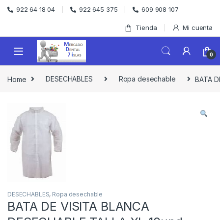
Skip to navigation
Skip to content
922 64 18 04
922 645 375
609 908 107
Tienda
Mi cuenta
0
Home
DESECHABLES
Ropa desechable
BATA D
DESECHABLES
,
Ropa desechable
BATA DE VISITA BLANCA