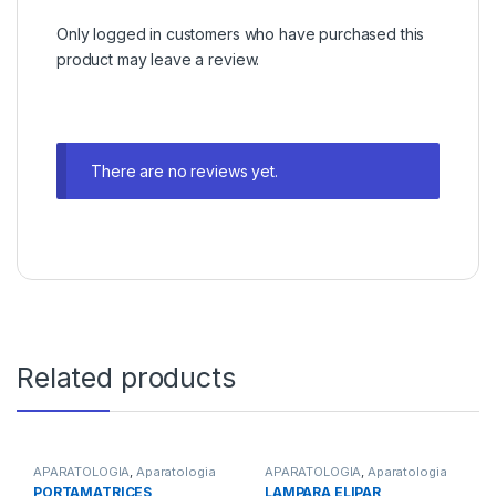
Only logged in customers who have purchased this
product may leave a review.
There are no reviews yet.
Related products
APARATOLOGIA
,
Aparatologia
APARATOLOGIA
,
Aparatologia
de Conservadora
,
Varios
de Conservadora
PORTAMATRICES
LAMPARA ELIPAR
Instrumental