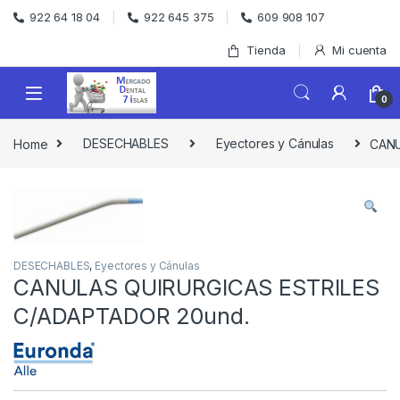
Skip to navigation
Skip to content
922 64 18 04
922 645 375
609 908 107
Tienda
Mi cuenta
0
Home
DESECHABLES
Eyectores y Cánulas
CANU
DESECHABLES
,
Eyectores y Cánulas
CANULAS QUIRURGICAS ESTRILES
C/ADAPTADOR 20und.