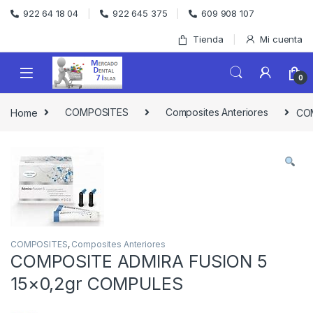
Skip to navigation
Skip to content
922 64 18 04
922 645 375
609 908 107
Tienda
Mi cuenta
0
Home
COMPOSITES
Composites Anteriores
COM
COMPOSITES
,
Composites Anteriores
COMPOSITE ADMIRA FUSION 5
15×0,2gr COMPULES