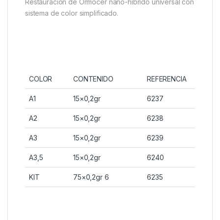
Restauración de Ormocer nano-híbrido universal con
sistema de color simplificado.
COLOR
CONTENIDO
REFERENCIA
A1
15×0,2gr
6237
A2
15×0,2gr
6238
A3
15×0,2gr
6239
A3,5
15×0,2gr
6240
KIT
75×0,2gr 6
6235