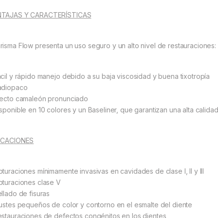
TAJAS Y CARACTERÍSTICAS
risma Flow presenta un uso seguro y un alto nivel de restauraciones:
ácil y rápido manejo debido a su baja viscosidad y buena tixotropía
adiopaco
fecto camaleón pronunciado
isponible en 10 colores y un Baseliner, que garantizan una alta calidad
ICACIONES
bturaciones mínimamente invasivas en cavidades de clase I, II y III
bturaciones clase V
ellado de fisuras
justes pequeños de color y contorno en el esmalte del diente
estauraciones de defectos congénitos en los dientes