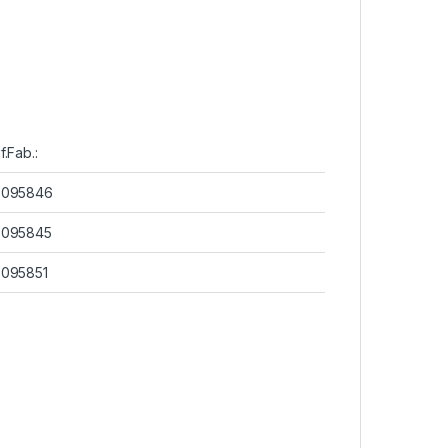
f.Fab.:
6095846
6095845
095851