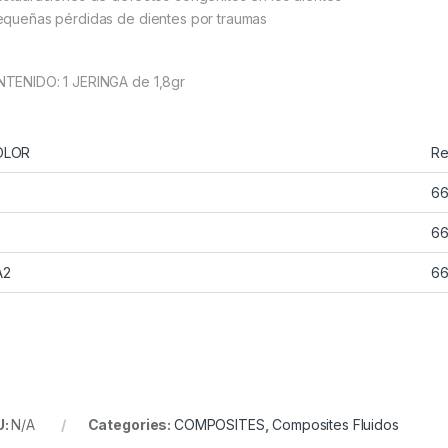
equeñas pérdidas de dientes por traumas
TENIDO: 1 JERINGA de 1,8gr
OLOR
Re
6
6
A2
66
U:
N/A
Categories:
COMPOSITES
,
Composites Fluidos