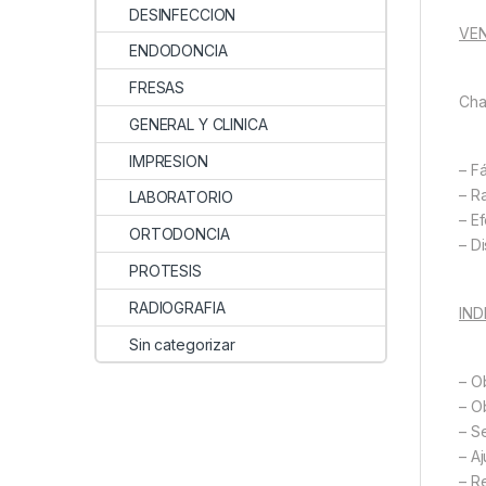
DESINFECCION
VEN
ENDODONCIA
FRESAS
Cha
GENERAL Y CLINICA
IMPRESION
– F
– R
LABORATORIO
– E
ORTODONCIA
– D
PROTESIS
RADIOGRAFIA
IND
Sin categorizar
– O
– O
– S
– A
– R