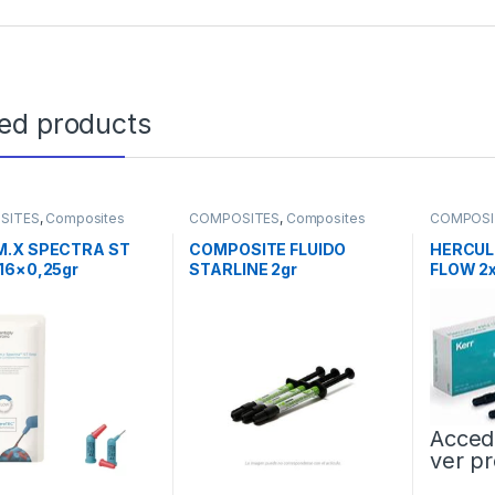
ted products
SITES
,
Composites
COMPOSITES
,
Composites
COMPOSI
Fluidos
Fluidos
.X SPECTRA ST
COMPOSITE FLUIDO
HERCUL
16×0,25gr
STARLINE 2gr
FLOW 2x
ULES
Acced
ver pr