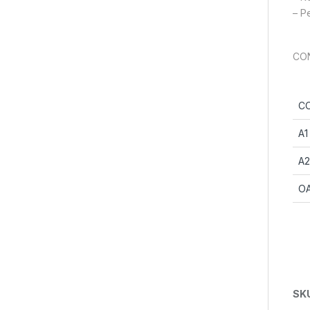
– P
CON
C
A1
A2
O
SK