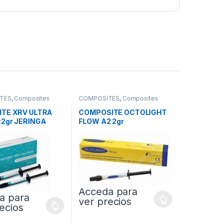
TES
,
Composites
COMPOSITES
,
Composites
Fluidos
ITE XRV ULTRA
COMPOSITE OCTOLIGHT
2gr JERINGA
FLOW A2 2gr
Acceda para
a para
ver precios
ecios