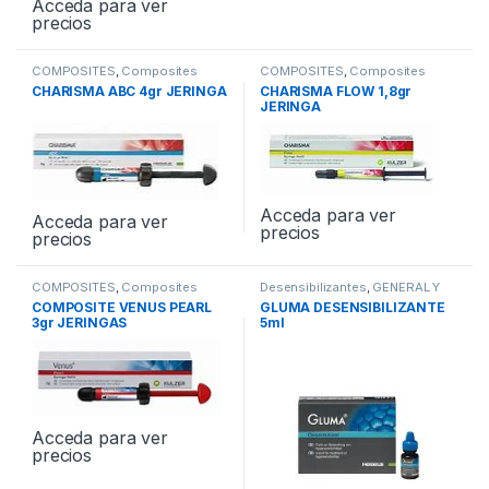
Acceda para ver
precios
COMPOSITES
,
Composites
COMPOSITES
,
Composites
Universales
Fluidos
CHARISMA ABC 4gr JERINGA
CHARISMA FLOW 1,8gr
JERINGA
Acceda para ver
Acceda para ver
precios
precios
COMPOSITES
,
Composites
Desensibilizantes
,
GENERAL Y
Universales
CLINICA
,
Profilaxis
,
COMPOSITE VENUS PEARL
GLUMA DESENSIBILIZANTE
Remineralizantes y
3gr JERINGAS
5ml
Desinsibilizantes
Acceda para ver
precios