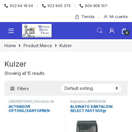
Skip to navigation
Skip to content
922 64 18 04
922 645 375
609 908 107
Tienda
Mi cuenta
0
Home
Product Marca
Kulzer
Kulzer
Showing all 15 results
Filters
LABORATORIO
,
Siliconas de
Alginatos
,
IMPRESION
Condensación de Laboratorio
ACTIVADOR
ALGINATO XANTALGIN
OPTOSIL/XANTOPREN
SELECT FAST 500gr
PASTA 60ml