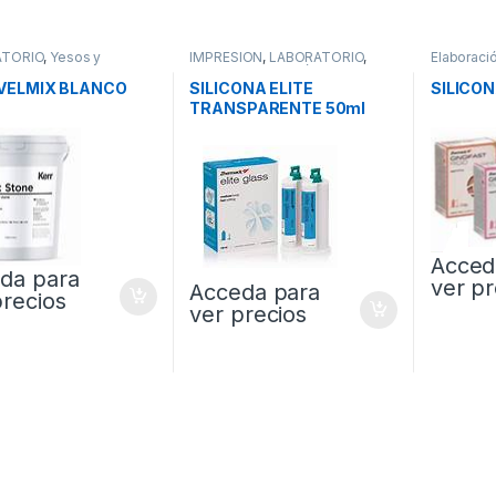
ATORIO
,
Yesos y
IMPRESION
,
LABORATORIO
,
Elaboraci
as
Siliconas de Adición
LABORAT
VELMIX BLANCO
SILICONA ELITE
SILICON
TRANSPARENTE 50ml
Acced
da para
ver pr
Acceda para
precios
ver precios