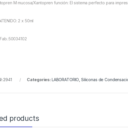
topren M mucosa/Xantopren función: El sistema perfecto para impres
TENIDO: 2 x 50ml
.Fab.:50034102
U:
2941
Categories:
LABORATORIO
,
Siliconas de Condensaci
ted products