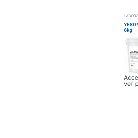
LABOR
Escayol
YESO 
6kg
Acce
ver 