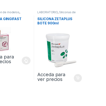
ón de modelos
,
LABORATORIO
,
Siliconas de
ORIO
Condensación de Laboratorio
A GINGIFAST
SILICONA ZETAPLUS
BOTE 900ml
a para
ecios
Acceda para
ver precios