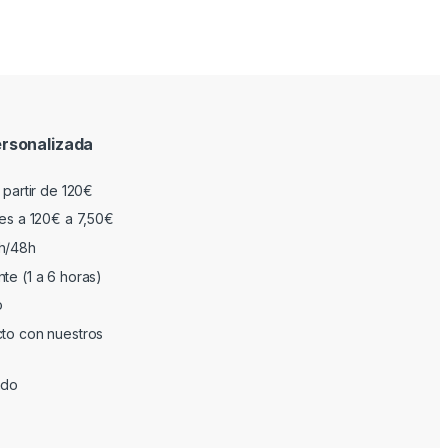
rsonalizada
 partir de 120€
res a 120€ a 7,50€
h/48h
te (1 a 6 horas)
o
cto con nuestros
ado