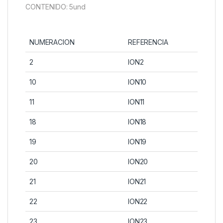
CONTENIDO: 5und
NUMERACION
REFERENCIA
2
ION2
10
ION10
11
ION11
18
ION18
19
ION19
20
ION20
21
ION21
22
ION22
23
ION23