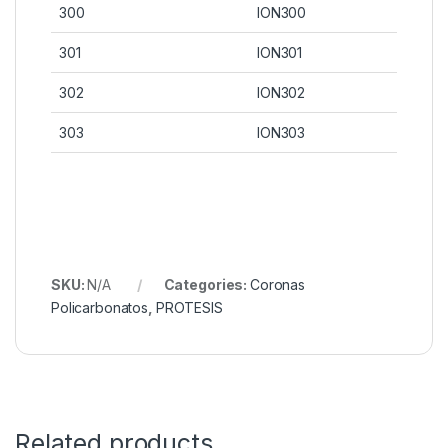
300
ION300
301
ION301
302
ION302
303
ION303
SKU:
N/A
Categories:
Coronas
Policarbonatos
,
PROTESIS
Related products