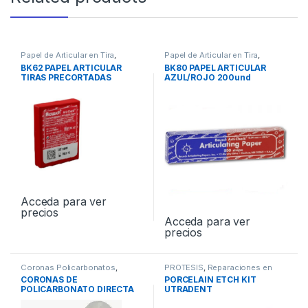
Papel de Articular en Tira
,
Papel de Articular en Tira
,
PROTESIS
PROTESIS
BK62 PAPEL ARTICULAR
BK80 PAPEL ARTICULAR
TIRAS PRECORTADAS
AZUL/ROJO 200und
200und ROJO
Acceda para ver
precios
Acceda para ver
precios
Coronas Policarbonatos
,
PROTESIS
,
Reparaciones en
PROTESIS
Porcelana
CORONAS DE
PORCELAIN ETCH KIT
POLICARBONATO DIRECTA
UTRADENT
5und