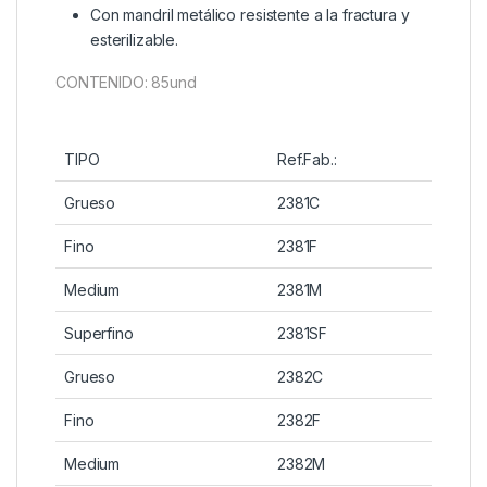
Con mandril metálico resistente a la fractura y
esterilizable.
CONTENIDO: 85und
TIPO
Ref.Fab.:
Grueso
2381C
Fino
2381F
Medium
2381M
Superfino
2381SF
Grueso
2382C
Fino
2382F
Medium
2382M