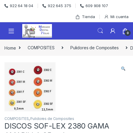
Skip to navigation
Skip to content
922 64 18 04
922 645 375
609 908 107
Tienda
Mi cuenta
0
Home
COMPOSITES
Pulidores de Composites
D
COMPOSITES
,
Pulidores de Composites
DISCOS SOF-LEX 2380 GAMA