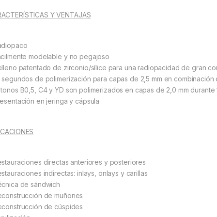
ACTERÍSTICAS Y VENTAJAS
adiopaco
ácilmente modelable y no pegajoso
elleno patentado de zirconio/sílice para una radiopacidad de gran c
0 segundos de polimerización para capas de 2,5 mm en combinación co
 tonos B0,5, C4 y YD son polimerizados en capas de 2,0 mm durante
resentación en jeringa y cápsula
ICACIONES
estauraciones directas anteriores y posteriores
stauraciones indirectas: inlays, onlays y carillas
écnica de sándwich
econstrucción de muñones
econstrucción de cúspides