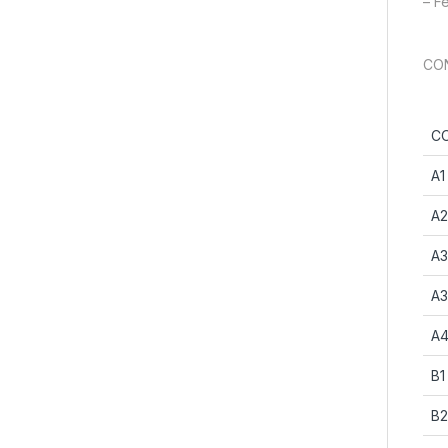
– F
CON
C
A1
A2
A3
A3
A
B1
B2