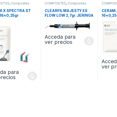
SITES
,
Composites
COMPOSITES
,
Composites
COMPOSI
Fluidos
Universal
.X SPECTRA ST
CLEARFIL MAJESTY ES
CERAM.
16×0,25gr
FLOW LOW 2,7gr. JERINGA
16×0,2
ULES
Acceda para
ver precios
Acced
ver pr
da para
precios