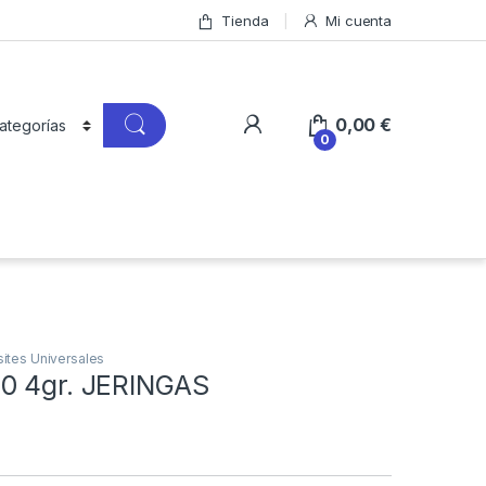
Tienda
Mi cuenta
0,00
€
0
tes Universales
0 4gr. JERINGAS