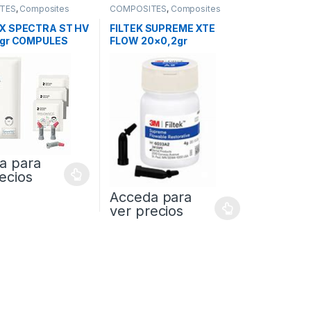
TES
,
Composites
COMPOSITES
,
Composites
es
Fluidos
X SPECTRA ST HV
FILTEK SUPREME XTE
5gr COMPULES
FLOW 20×0,2gr
COMPULES
a para
ecios
Acceda para
ver precios