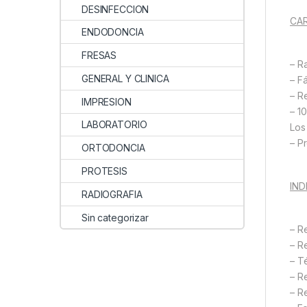
DESINFECCION
CAR
ENDODONCIA
FRESAS
– R
GENERAL Y CLINICA
– F
– R
IMPRESION
– 1
LABORATORIO
Los
– P
ORTODONCIA
PROTESIS
IND
RADIOGRAFIA
Sin categorizar
– R
– Re
– T
– R
– R