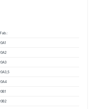
.Fab.:
20A1
20A2
20A3
0A3,5
20A4
20B1
20B2