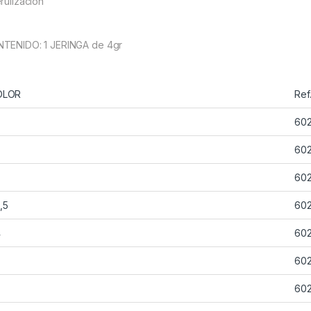
erulización
TENIDO: 1 JERINGA de 4gr
OLOR
Ref
60
60
60
,5
602
4
60
60
60