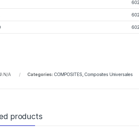
60
2
60
D
60
U:
N/A
Categories:
COMPOSITES
,
Composites Universales
ted products