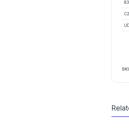
B3
C
U
SK
Rela