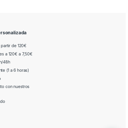
rsonalizada
 partir de 120€
res a 120€ a 7,50€
h/48h
te (1 a 6 horas)
o
cto con nuestros
ado