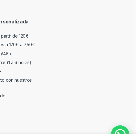
rsonalizada
 partir de 120€
res a 120€ a 7,50€
h/48h
te (1 a 6 horas)
o
cto con nuestros
ado