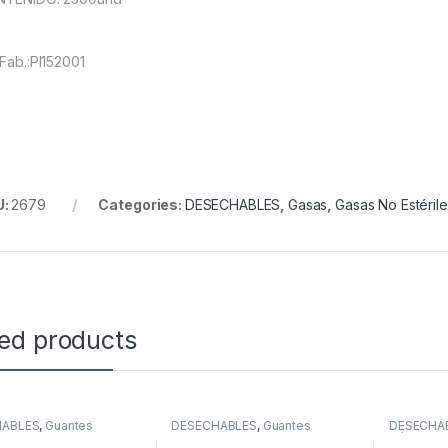
.Fab.:PI152001
U:
2679
Categories:
DESECHABLES
,
Gasas
,
Gasas No Estérile
ted products
HABLES
,
Guantes
DESECHABLES
,
Guantes
DESECHA
Cánulas