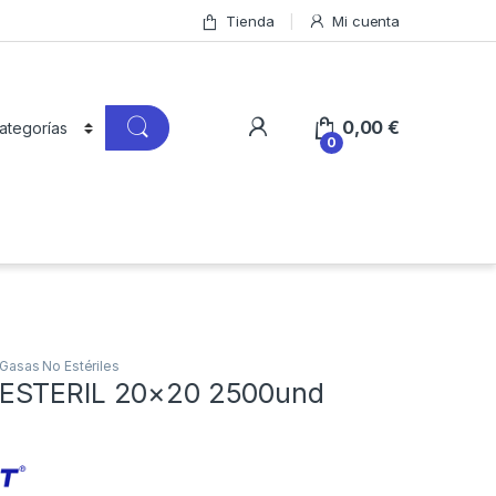
Tienda
Mi cuenta
0,00
€
0
Gasas No Estériles
ESTERIL 20×20 2500und