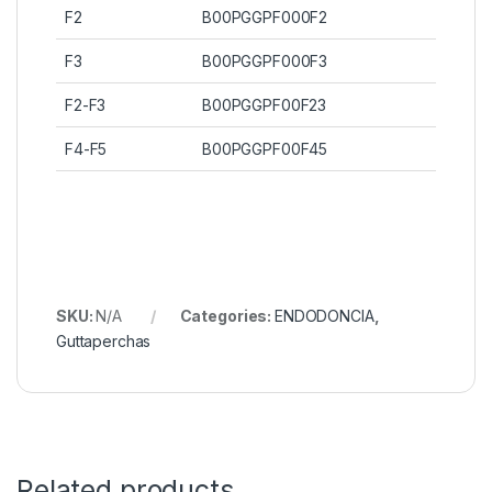
F2
B00PGGPF000F2
F3
B00PGGPF000F3
F2-F3
B00PGGPF00F23
F4-F5
B00PGGPF00F45
SKU:
N/A
Categories:
ENDODONCIA
,
Guttaperchas
Related products