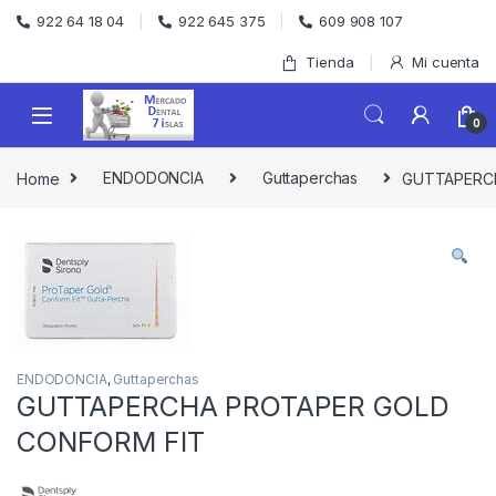
Skip to navigation
Skip to content
922 64 18 04
922 645 375
609 908 107
Tienda
Mi cuenta
0
Home
ENDODONCIA
Guttaperchas
GUTTAPERC
ENDODONCIA
,
Guttaperchas
GUTTAPERCHA PROTAPER GOLD
CONFORM FIT