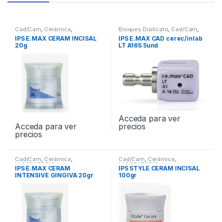
Cad/Cam
,
Cerámica
,
Bloques Disilicato
,
Cad/Cam
,
LABORATORIO
LABORATORIO
IPS E.MAX CERAM INCISAL
IPS E.MAX CAD cerec/inlab
20g
LT A16S 5und
Acceda para ver
precios
Acceda para ver
precios
Cad/Cam
,
Cerámica
,
Cad/Cam
,
Cerámica
,
LABORATORIO
LABORATORIO
IPS E.MAX CERAM
IPS STYLE CERAM INCISAL
INTENSIVE GINGIVA 20gr
100gr