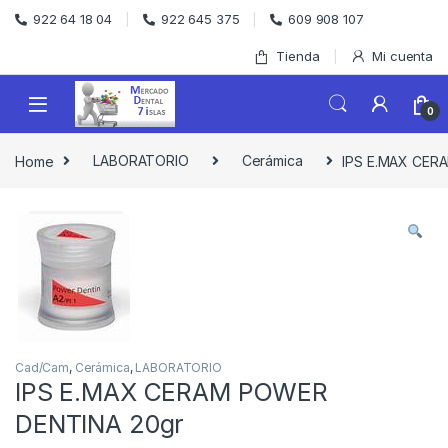
Skip to navigation
Skip to content
922 64 18 04
922 645 375
609 908 107
Tienda
Mi cuenta
0
Home
LABORATORIO
Cerámica
IPS E.MAX CER
Cad/Cam
,
Cerámica
,
LABORATORIO
IPS E.MAX CERAM POWER
DENTINA 20gr