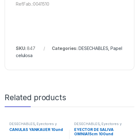
Ref.Fab.:0041510
SKU:
847
Categories:
DESECHABLES
,
Papel
celulosa
Related products
DESECHABLES
,
Eyectores y
DESECHABLES
,
Eyectores y
Cánulas
Cánulas
CANULAS YANKAUER 10und
EYECTOR DE SALIVA
OMNIA15cm 100und