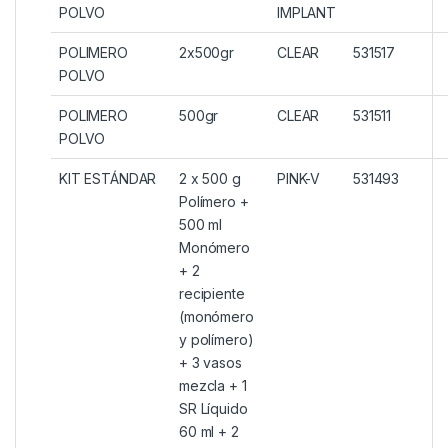
POLVO
IMPLANT
POLIMERO
2x500gr
CLEAR
531517
POLVO
POLIMERO
500gr
CLEAR
531511
POLVO
KIT ESTÁNDAR
2 x 500 g
PINK-V
531493
Polímero +
500 ml
Monómero
+ 2
recipiente
(monómero
y polímero)
+ 3 vasos
mezcla + 1
SR Líquido
60 ml + 2