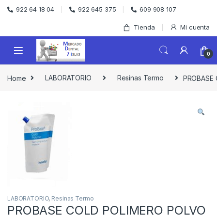
Skip to navigation
Skip to content
922 64 18 04
922 645 375
609 908 107
Tienda
Mi cuenta
0
Home
LABORATORIO
Resinas Termo
PROBASE 
LABORATORIO
,
Resinas Termo
PROBASE COLD POLIMERO POLVO