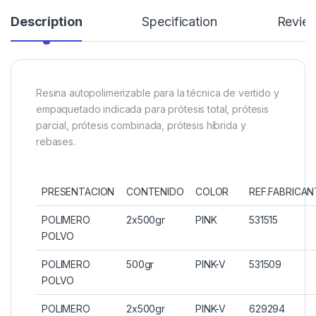
Description
Specification
Revie
Resina autopolimerizable para la técnica de vertido y
empaquetado indicada para prótesis total, prótesis
parcial, prótesis combinada, prótesis híbrida y
rebases.
PRESENTACION
CONTENIDO
COLOR
REF.FABRICAN
POLIMERO
2x500gr
PINK
531515
POLVO
POLIMERO
500gr
PINK-V
531509
POLVO
POLIMERO
2x500gr
PINK-V
629294