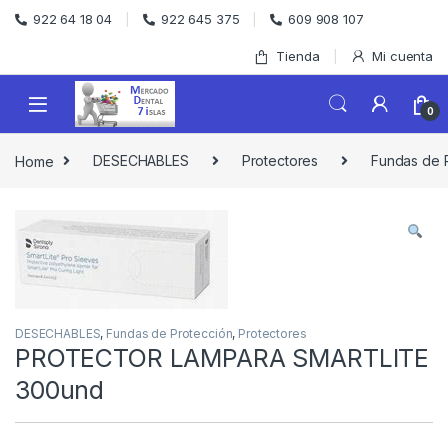
Skip to navigation
Skip to content
922 64 18 04
922 645 375
609 908 107
Tienda
Mi cuenta
0
Home
DESECHABLES
Protectores
Fundas de 
DESECHABLES
,
Fundas de Protección
,
Protectores
PROTECTOR LAMPARA SMARTLITE
300und