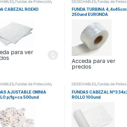
CHABLES
,
Fundas de Protección
,
DESECHABLES
,
Fundas de Protec
ctores
Protectores
A CABEZAL ROEKO
FUNDA TURBINA 4,4x45cm
250und EURONDA
eda para ver
cios
Acceda para ver
precios
CHABLES
,
Fundas de Protección
,
DESECHABLES
,
Fundas de Protec
ctores
Protectores
AS AJUSTABLE OMNIA
FUNDAS CABEZAL Nº3 34x
ILO p/fg+ca 500und
ROLLO 100und