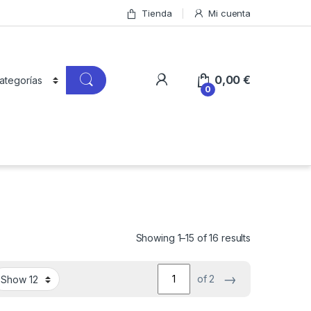
Tienda
Mi cuenta
0,00
€
0
Showing 1–15 of 16 results
→
of 2