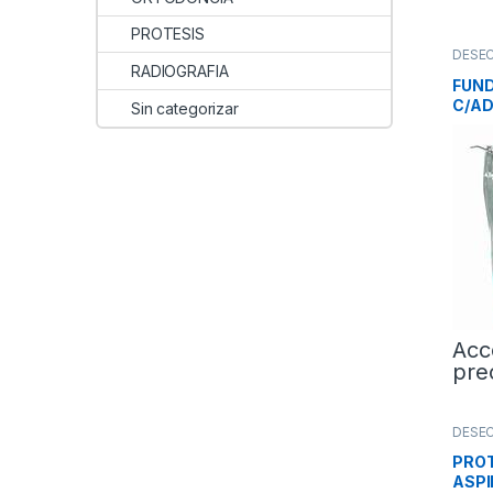
PROTESIS
DESE
Prote
RADIOGRAFIA
FUN
C/AD
Sin categorizar
Acc
pre
DESE
Prote
PRO
ASPI