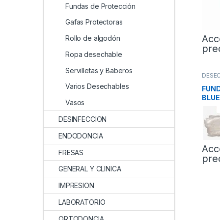
Fundas de Protección
Gafas Protectoras
Acc
Rollo de algodón
pre
Ropa desechable
Servilletas y Baberos
DESE
Prote
Varios Desechables
FUND
BLUE
Vasos
DESINFECCION
ENDODONCIA
Acc
FRESAS
pre
GENERAL Y CLINICA
IMPRESION
LABORATORIO
ORTODONCIA