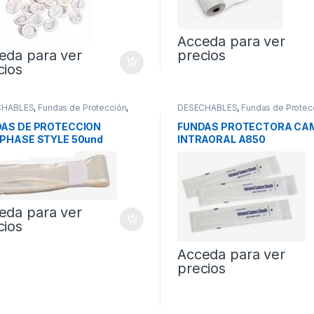
Acceda para ver
eda para ver
precios
cios
CHABLES
,
Fundas de Protección
,
DESECHABLES
,
Fundas de Protec
ctores
Protectores
AS DE PROTECCION
FUNDAS PROTECTORA CA
PHASE STYLE 50und
INTRAORAL A850
eda para ver
cios
Acceda para ver
precios