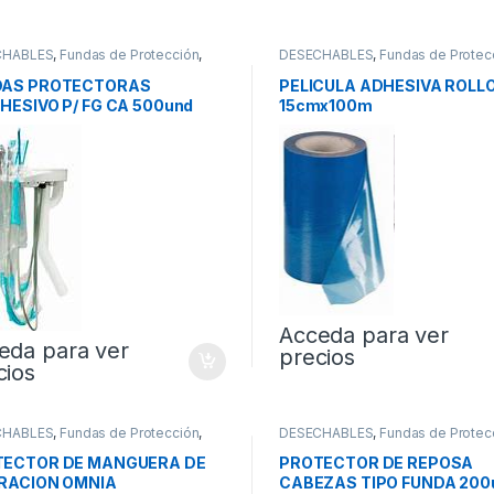
CHABLES
,
Fundas de Protección
,
DESECHABLES
,
Fundas de Protec
ctores
Protectores
DAS PROTECTORAS
PELICULA ADHESIVA ROLL
HESIVO P/ FG CA 500und
15cmx100m
Acceda para ver
eda para ver
precios
cios
CHABLES
,
Fundas de Protección
,
DESECHABLES
,
Fundas de Protec
ctores
Protectores
TECTOR DE MANGUERA DE
PROTECTOR DE REPOSA
RACION OMNIA
CABEZAS TIPO FUNDA 200