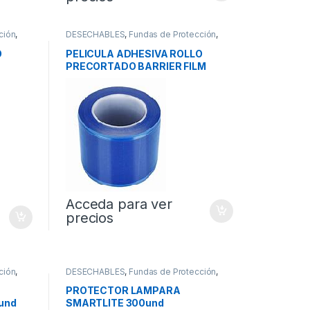
ción
,
DESECHABLES
,
Fundas de Protección
,
Protectores
O
PELICULA ADHESIVA ROLLO
PRECORTADO BARRIER FILM
10x15cm
Acceda para ver
precios
ción
,
DESECHABLES
,
Fundas de Protección
,
Protectores
PROTECTOR LAMPARA
und
SMARTLITE 300und