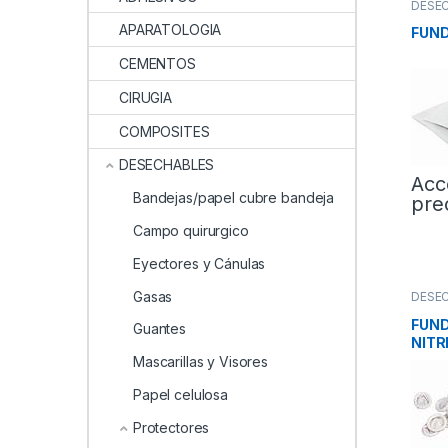
DESE
Prote
APARATOLOGIA
FUND
CEMENTOS
CIRUGIA
COMPOSITES
DESECHABLES
Acc
Bandejas/papel cubre bandeja
pre
Campo quirurgico
Eyectores y Cánulas
Gasas
DESE
Prote
FUND
Guantes
NITR
Mascarillas y Visores
Papel celulosa
Protectores