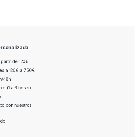
rsonalizada
 partir de 120€
res a 120€ a 7,50€
h/48h
te (1 a 6 horas)
o
cto con nuestros
ado