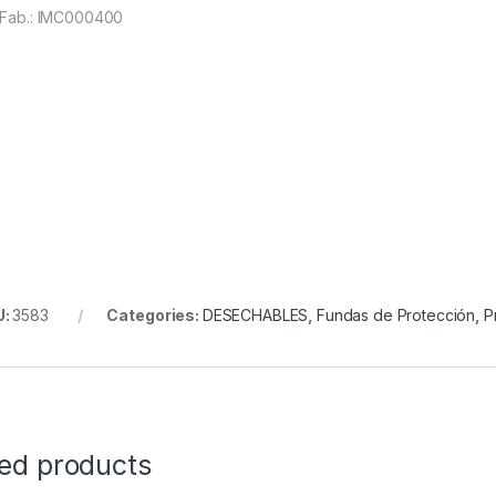
.Fab.: IMC000400
U:
3583
Categories:
DESECHABLES
,
Fundas de Protección
,
P
ted products