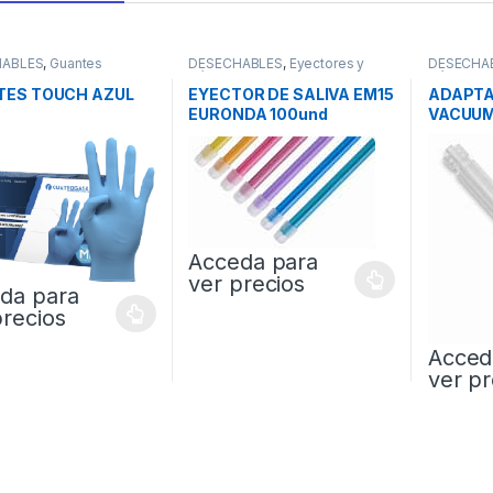
HABLES
,
Guantes
DESECHABLES
,
Eyectores y
DESECHA
Cánulas
Cánulas
TES TOUCH AZUL
EYECTOR DE SALIVA EM15
ADAPTA
EURONDA 100und
VACUUM
Acceda para
ver precios
da para
precios
Acced
ver pr