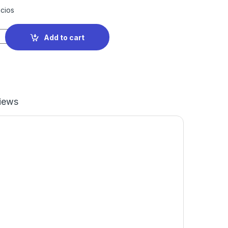
cios
Add to cart
iews