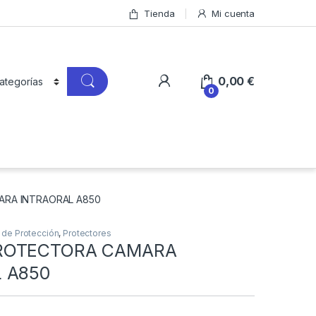
Tienda
Mi cuenta
0,00
€
0
RA INTRAORAL A850
 de Protección
,
Protectores
ROTECTORA CAMARA
 A850