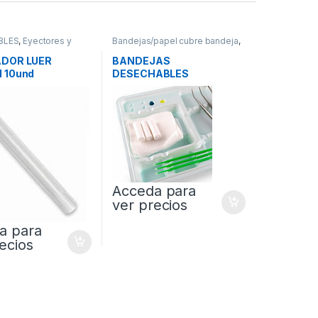
BLES
,
Eyectores y
Bandejas/papel cubre bandeja
,
DESECHABLES
DOR LUER
BANDEJAS
 10und
DESECHABLES
ECOLOGICAS 28x18cm
400und
Acceda para
ver precios
a para
ecios