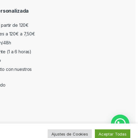
rsonalizada
 partir de 120€
res a 120€ a 7,50€
h/48h
te (1 a 6 horas)
o
cto con nuestros
ado
Ajustes de Cookies
Aceptar Todas