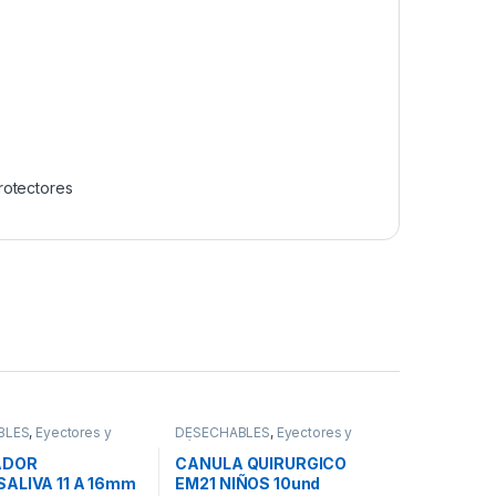
rotectores
BLES
,
Eyectores y
DESECHABLES
,
Eyectores y
Cánulas
ADOR
CANULA QUIRURGICO
ALIVA 11 A 16mm
EM21 NIÑOS 10und