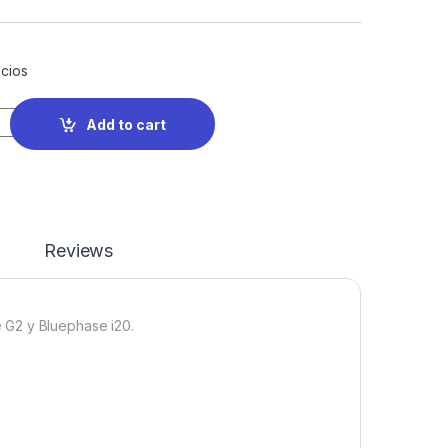
cios
Add to cart
Reviews
 G2 y Bluephase i20.