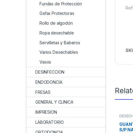
Fundas de Protección
Ref
Gafas Protectoras
Rollo de algodón
Ropa desechable
Servilletas y Baberos
SK
Varios Desechables
Vasos
DESINFECCION
ENDODONCIA
Rela
FRESAS
GENERAL Y CLINICA
IMPRESION
DESEC
LABORATORIO
GUANT
S/P N
ORTODONCIA