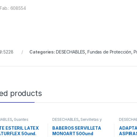
.Fab.: 608554
U:
5228
Categories:
DESECHABLES
,
Fundas de Protección
,
P
ted products
HABLES
,
Guantes
DESECHABLES
,
Servilletas y
DESECHA
Baberos
Cánulas
E ESTERIL LATEX
BABEROS SERVILLETA
ADAPT
ATURFLEX 50und.
MONOART 500und
ASPIRAS