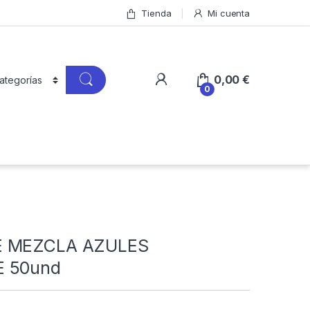
Tienda
Mi cuenta
0,00
€
0
E MEZCLA AZULES
 50und