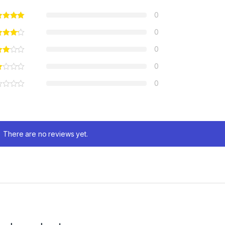
0
0
0
0
0
There are no reviews yet.