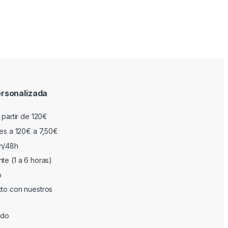
rsonalizada
 partir de 120€
res a 120€ a 7,50€
h/48h
te (1 a 6 horas)
o
cto con nuestros
ado