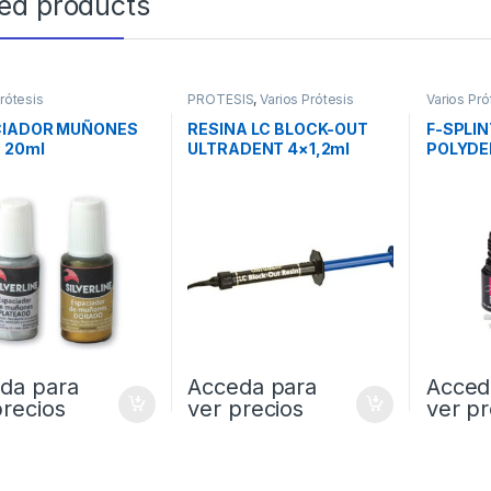
ted products
rótesis
PROTESIS
,
Varios Prótesis
Varios Pró
CIADOR MUÑONES
RESINA LC BLOCK-OUT
F-SPLIN
 20ml
ULTRADENT 4×1,2ml
POLYDE
REF.240
da para
Acceda para
Acced
precios
ver precios
ver pr