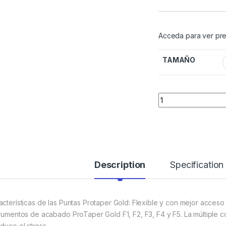
Acceda para ver pre
TAMAÑO
Quantity
Description
Specification
acterísticas de las Puntas Protaper Gold: Flexible y con mejor acceso
trumentos de acabado ProTaper Gold F1, F2, F3, F4 y F5. La múltiple con
educe el stress.