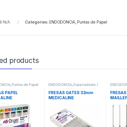
U:
N/A
Categories:
ENDODONCIA
,
Puntas de Papel
ted products
ONCIA
,
Puntas de Papel
ENDODONCIA
,
Espaciadores /
ENDODON
Ensanchadores
Ensancha
S PAPEL
FRESAS GATES 32mm
FRESAS
ALINE
MEDICALINE
MAILLE