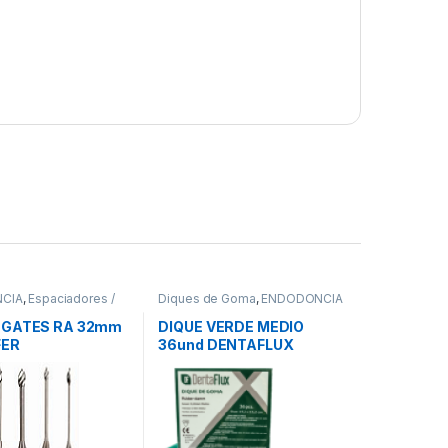
CIA
,
Espaciadores /
Diques de Goma
,
ENDODONCIA
dores
 GATES RA 32mm
DIQUE VERDE MEDIO
FER
36und DENTAFLUX