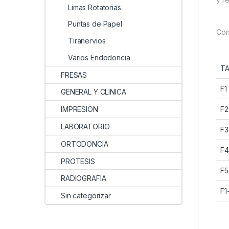
Limas Rotatorias
Puntas de Papel
Con
Tiranervios
Varios Endodoncia
T
FRESAS
F1
GENERAL Y CLINICA
IMPRESION
F2
LABORATORIO
F3
ORTODONCIA
F4
PROTESIS
F5
RADIOGRAFIA
F1
Sin categorizar