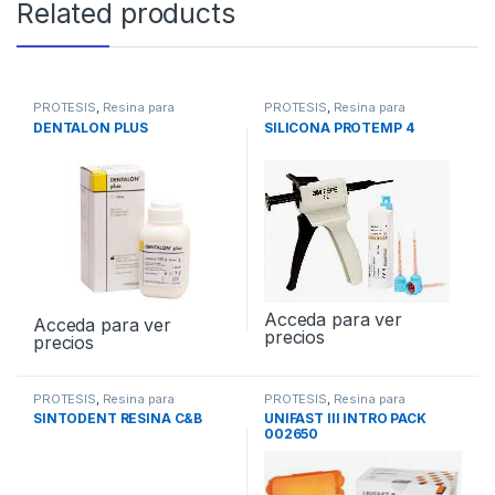
Related products
PROTESIS
,
Resina para
PROTESIS
,
Resina para
Coronas Provisionales
Coronas Provisionales
DENTALON PLUS
SILICONA PROTEMP 4
Acceda para ver
Acceda para ver
precios
precios
PROTESIS
,
Resina para
PROTESIS
,
Resina para
Coronas Provisionales
Coronas Provisionales
SINTODENT RESINA C&B
UNIFAST III INTRO PACK
002650