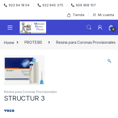
Skip to navigation
Skip to content
922 64 18 04
922 645 375
609 908 107
Tienda
Mi cuenta
0
Home
PROTESIS
Resina para Coronas Provisionales
Resina para Coronas Provisionales
STRUCTUR 3