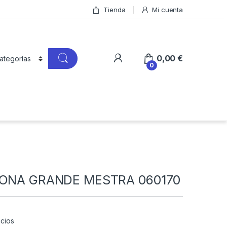
Tienda
Mi cuenta
0,00
€
0
CONA GRANDE MESTRA 060170
cios