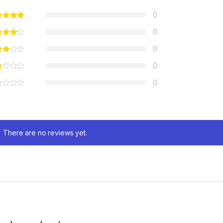
0
0
0
0
0
There are no reviews yet.