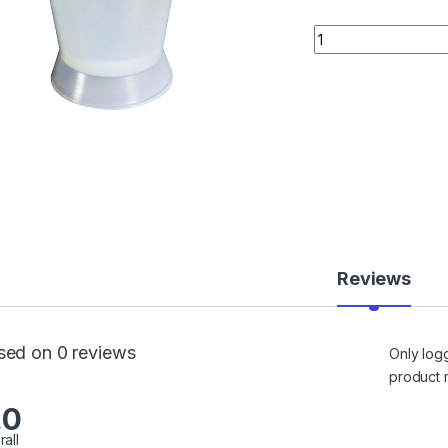
Quantity
Reviews
sed on 0 reviews
Only log
product 
.0
rall