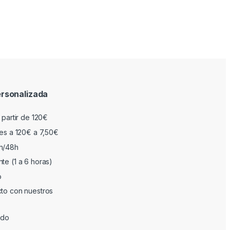
rsonalizada
 partir de 120€
res a 120€ a 7,50€
h/48h
te (1 a 6 horas)
o
cto con nuestros
ado