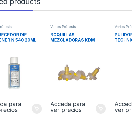
ted products
rótesis
Varios Prótesis
Varios Pró
ECEDOR DIE
BOQUILLAS
PULIDO
NER N.540 20ML
MEZCLADORAS KDM
TECHNI
TECNOMIX RE 50und
ORTODO
24,5M 
da para
Acceda para
Acced
precios
ver precios
ver pr