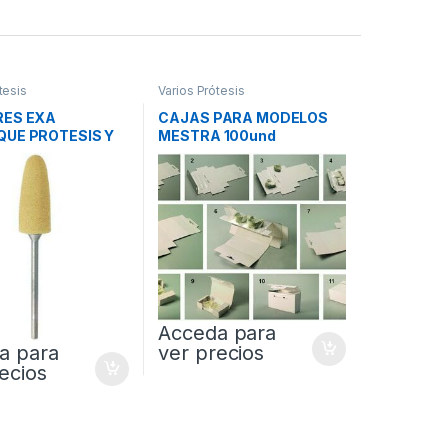
tesis
Varios Prótesis
RES EXA
CAJAS PARA MODELOS
QUE PROTESIS Y
MESTRA 100und
NCIA AMARILLO
0654HP-6
Acceda para
ver precios
a para
ecios