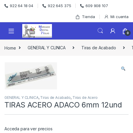
Skip to navigation
Skip to content
922 64 18 04
922 645 375
609 908 107
Tienda
Mi cuenta
0
Home
GENERAL Y CLINICA
Tiras de Acabado
GENERAL Y CLINICA
,
Tiras de Acabado
,
Tiras de Acero
TIRAS ACERO ADACO 6mm 12und
Acceda para ver precios