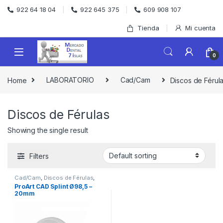
Skip to navigation
Skip to content
922 64 18 04
922 645 375
609 908 107
Tienda
Mi cuenta
0
Home
LABORATORIO
Cad/Cam
Discos de Férul
Discos de Férulas
Showing the single result
Filters
Cad/Cam
,
Discos de Férulas
,
LABORATORIO
ProArt CAD Splint Ø98,5 –
20mm