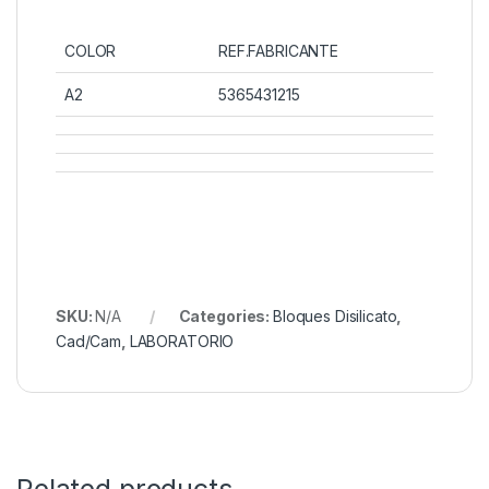
COLOR
REF.FABRICANTE
A2
5365431215
SKU:
N/A
Categories:
Bloques Disilicato
,
Cad/Cam
,
LABORATORIO
Related products