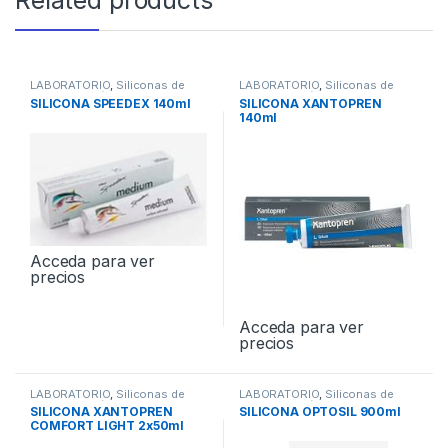
LABORATORIO
,
Siliconas de
LABORATORIO
,
Siliconas de
Condensación de Laboratorio
Condensación de Laboratorio
SILICONA SPEEDEX 140ml
SILICONA XANTOPREN
140ml
Acceda para ver
precios
Acceda para ver
precios
LABORATORIO
,
Siliconas de
LABORATORIO
,
Siliconas de
Condensación de Laboratorio
Condensación de Laboratorio
SILICONA XANTOPREN
SILICONA OPTOSIL 900ml
COMFORT LIGHT 2x50ml