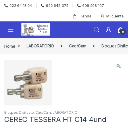
Skip to navigation
Skip to content
922 64 18 04
922 645 375
609 908 107
Tienda
Mi cuenta
0
Home
LABORATORIO
Cad/Cam
Bloques Disili
Bloques Disilicato
,
Cad/Cam
,
LABORATORIO
CEREC TESSERA HT C14 4und