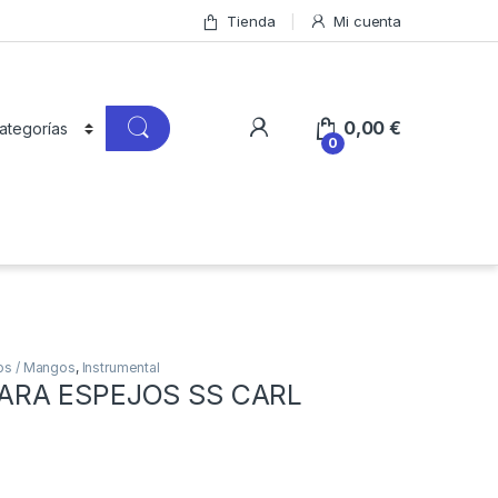
Tienda
Mi cuenta
0,00
€
0
os / Mangos
,
Instrumental
ARA ESPEJOS SS CARL