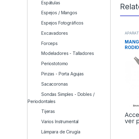
Espátulas
Rela
Espejos / Mangos
Espejos Fotográficos
Excavadores
APARA
Mango
MANGO
Forceps
RODIO
Nº5
Modeladores - Talladores
Periostotomo
Pinzas - Porta Agujas
Sacacoronas
Sondas Simples - Dobles /
Periodontales
Tijeras
Acce
ver 
Varios Instrumental
Lámpara de Cirugía