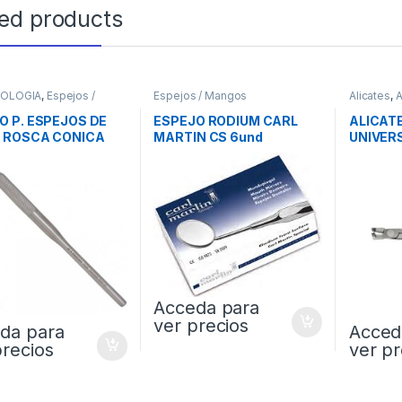
ted products
TOLOGIA
,
Espejos /
Espejos / Mangos
Alicates
,
s
,
Instrumental
Instrument
 P. ESPEJOS DE
ESPEJO RODIUM CARL
ALICAT
 ROSCA CONICA
MARTIN CS 6und
UNIVERS
Acceda para
ver precios
da para
Acced
precios
ver pr