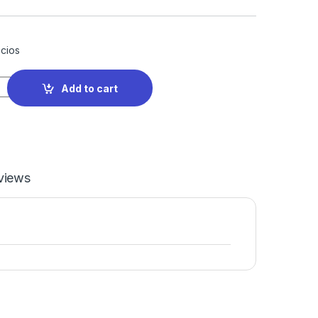
cios
Add to cart
views