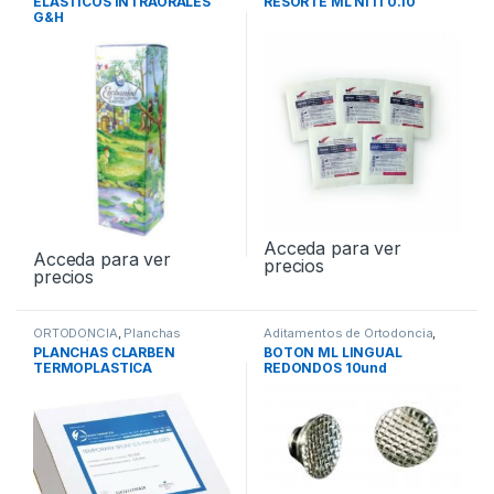
ELASTICOS INTRAORALES
RESORTE ML NITI 0.10″
G&H
Acceda para ver
Acceda para ver
precios
precios
ORTODONCIA
,
Planchas
Aditamentos de Ortodoncia
,
Termoplásticas
ORTODONCIA
PLANCHAS CLARBEN
BOTON ML LINGUAL
TERMOPLASTICA
REDONDOS 10und