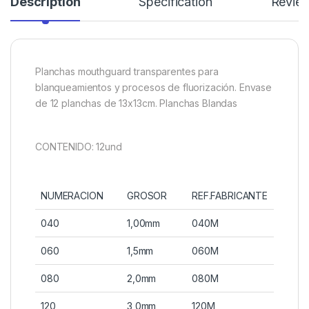
Description
Specification
Revie
Planchas mouthguard transparentes para
blanqueamientos y procesos de fluorización. Envase
de 12 planchas de 13x13cm. Planchas Blandas
CONTENIDO: 12und
NUMERACION
GROSOR
REF.FABRICANTE
040
1,00mm
040M
060
1,5mm
060M
080
2,0mm
080M
120
3,0mm
120M