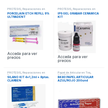
PROTESIS
,
Reparaciones en
PROTESIS
,
Reparaciones en
Porcelana
Porcelana
PORCELAIN ETCH REFILL 9%
IPS GEL GRABAR CERAMICA
ULTRADENT
KIT
Acceda para ver
Acceda para ver
precios
precios
PROTESIS
,
Reparaciones en
Papel de Articular en Tira
,
Porcelana
PROTESIS
SILANO KIT 4×1,2ml + 8ptas.
BK80 PAPEL ARTICULAR
CLARBEN
AZUL/ROJO 200und