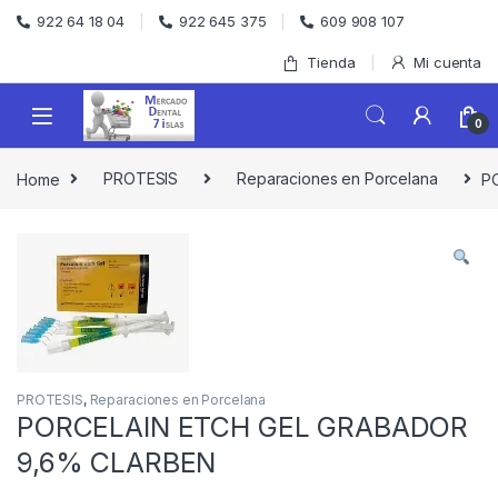
Skip to navigation
Skip to content
922 64 18 04
922 645 375
609 908 107
Tienda
Mi cuenta
0
Home
PROTESIS
Reparaciones en Porcelana
P
PROTESIS
,
Reparaciones en Porcelana
PORCELAIN ETCH GEL GRABADOR
9,6% CLARBEN