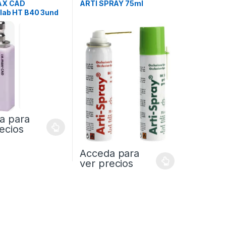
AX CAD
ARTI SPRAY 75ml
nlab HT B40 3und
a para
ecios
Acceda para
ver precios