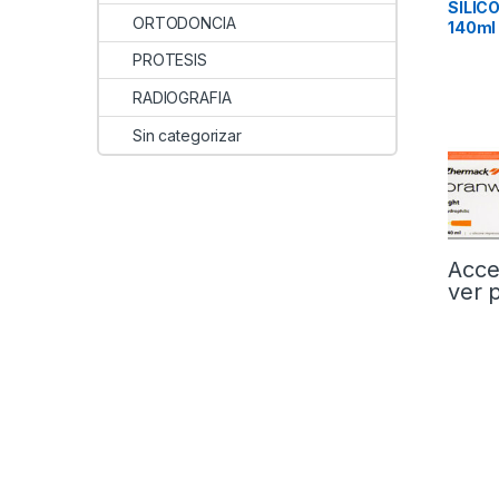
SILIC
ORTODONCIA
140ml
PROTESIS
RADIOGRAFIA
Sin categorizar
Acce
ver 