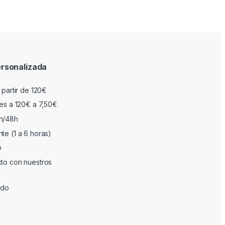
rsonalizada
 partir de 120€
res a 120€ a 7,50€
h/48h
te (1 a 6 horas)
o
cto con nuestros
ado