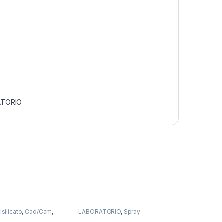
ATORIO
silicato
,
Cad/Cam
,
LABORATORIO
,
Spray
ORIO
Articulación