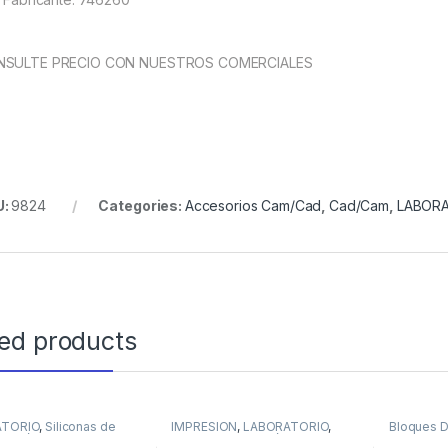
NSULTE PRECIO CON NUESTROS COMERCIALES
U:
9824
Categories:
Accesorios Cam/Cad
,
Cad/Cam
,
LABOR
ted products
ATORIO
,
Siliconas de
IMPRESION
,
LABORATORIO
,
Bloques Di
ación de Laboratorio
Siliconas de Adición
LABORAT