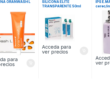
ONA ORANWASH L
SILICONA ELITE
IPS E.M
TRANSPARENTE 50ml
cerec/i
Acceda para
ver precios
Acced
da para
ver pr
precios