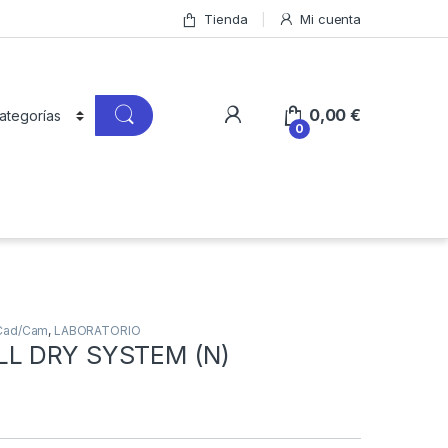
Tienda
Mi cuenta
0,00
€
0
Cad/Cam
,
LABORATORIO
L DRY SYSTEM (N)