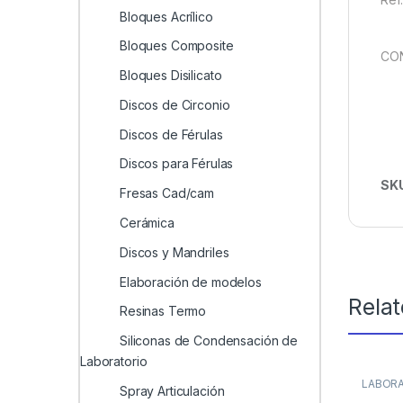
Bloques Acrílico
Bloques Composite
CO
Bloques Disilicato
Discos de Circonio
Discos de Férulas
Discos para Férulas
SK
Fresas Cad/cam
Cerámica
Discos y Mandriles
Elaboración de modelos
Rela
Resinas Termo
Siliconas de Condensación de
Laboratorio
LABOR
Spray Articulación
Condens