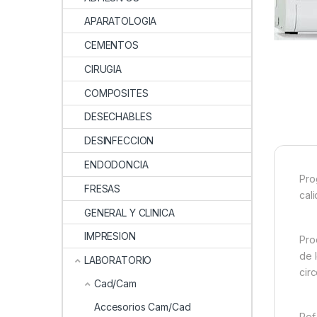
APARATOLOGIA
CEMENTOS
CIRUGIA
COMPOSITES
DESECHABLES
DESINFECCION
ENDODONCIA
Pro
FRESAS
cal
GENERAL Y CLINICA
IMPRESION
Pro
de 
LABORATORIO
cir
Cad/Cam
Accesorios Cam/Cad
Ref