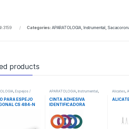
U:
3159
Categories:
APARATOLOGIA
,
Instrumental
,
Sacacoron
ted products
TOLOGIA
,
Espejos /
APARATOLOGIA
,
Instrumental
,
Alicates
,
s
,
Instrumental
Varios Instrumental
Instrument
O PARA ESPEJO
CINTA ADHESIVA
ALICAT
GONAL CS 484-N
IDENTIFICADORA
17
3mmx6m