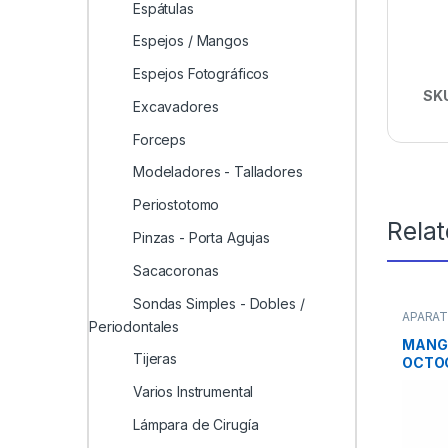
Espátulas
Espejos / Mangos
Espejos Fotográficos
SK
Excavadores
Forceps
Modeladores - Talladores
Periostotomo
Rela
Pinzas - Porta Agujas
Sacacoronas
Sondas Simples - Dobles /
APARA
Periodontales
Mango
MANG
Tijeras
OCTO
ML429
Varios Instrumental
Lámpara de Cirugía