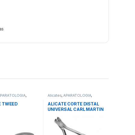
as
APARATOLOGIA
,
Alicates
,
APARATOLOGIA
,
al
Instrumental
E TWEED
ALICATE CORTE DISTAL
UNIVERSAL CARL MARTIN