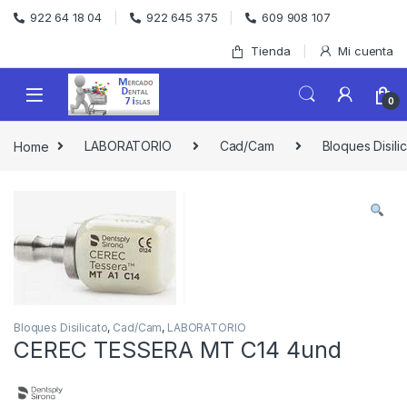
Skip to navigation
Skip to content
922 64 18 04
922 645 375
609 908 107
Tienda
Mi cuenta
0
Home
LABORATORIO
Cad/Cam
Bloques Disili
Bloques Disilicato
,
Cad/Cam
,
LABORATORIO
CEREC TESSERA MT C14 4und