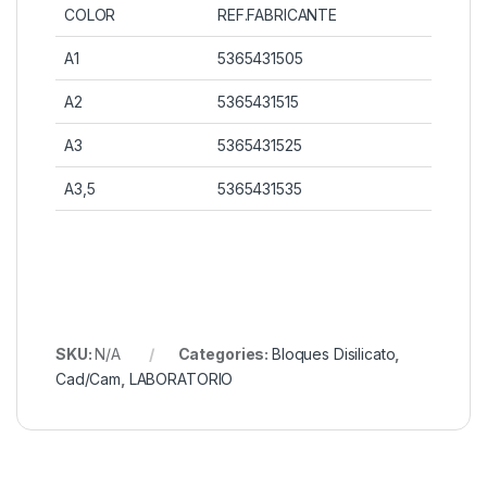
COLOR
REF.FABRICANTE
A1
5365431505
A2
5365431515
A3
5365431525
A3,5
5365431535
SKU:
N/A
Categories:
Bloques Disilicato
,
Cad/Cam
,
LABORATORIO