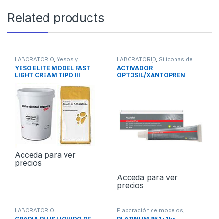
Related products
LABORATORIO
,
Yesos y
LABORATORIO
,
Siliconas de
Escayolas
Condensación de Laboratorio
YESO ELITE MODEL FAST
ACTIVADOR
LIGHT CREAM TIPO III
OPTOSIL/XANTOPREN
PASTA 60ml
Acceda para ver
precios
Acceda para ver
precios
LABORATORIO
Elaboración de modelos
,
LABORATORIO
GRADIA PLUS LIQUIDO DE
PLATINUM 85 1+1kg