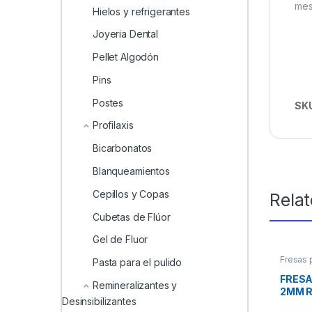
mes
Hielos y refrigerantes
Joyeria Dental
Pellet Algodón
Pins
Postes
SK
Profilaxis
Bicarbonatos
Blanqueamientos
Cepillos y Copas
Rela
Cubetas de Flúor
Gel de Fluor
Fresas 
Pasta para el pulido
CLINIC
FRESA
Remineralizantes y
2MM R
Desinsibilizantes