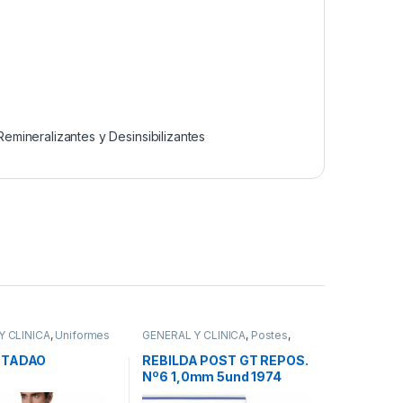
Remineralizantes y Desinsibilizantes
Y CLINICA
,
Uniformes
GENERAL Y CLINICA
,
Postes
,
Postes de Fibra de Vidrio
 TADAO
REBILDA POST GT REPOS.
Nº6 1,0mm 5und 1974