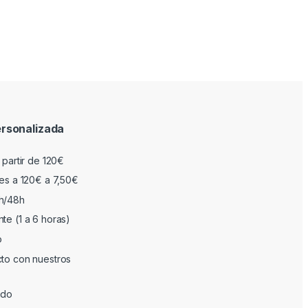
rsonalizada
 partir de 120€
res a 120€ a 7,50€
h/48h
te (1 a 6 horas)
o
cto con nuestros
ado