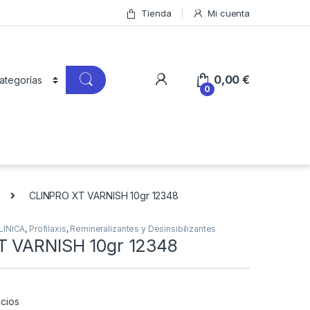
Tienda
Mi cuenta
0,00
€
0
CLINPRO XT VARNISH 10gr 12348
LINICA
,
Profilaxis
,
Remineralizantes y Desinsibilizantes
T VARNISH 10gr 12348
cios