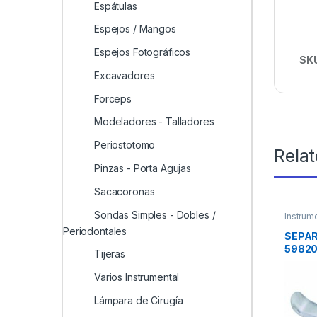
Espátulas
Espejos / Mangos
Espejos Fotográficos
SK
Excavadores
Forceps
Modeladores - Talladores
Periostotomo
Rela
Pinzas - Porta Agujas
Sacacoronas
Sondas Simples - Dobles /
Instrum
Periodontales
SEPA
5982
Tijeras
Varios Instrumental
Lámpara de Cirugía