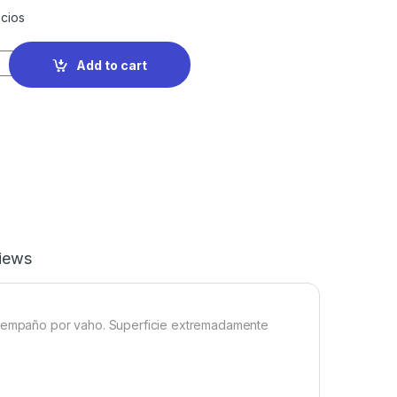
cios
Add to cart
iews
ni empaño por vaho. Superficie extremadamente