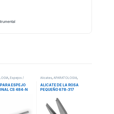
strumental
LOGIA
,
Espejos /
Alicates
,
APARATOLOGIA
,
nstrumental
Instrumental
PARA ESPEJO
ALICATE DE LA ROSA
NAL CS 484-N
PEQUEÑO 678-317
7