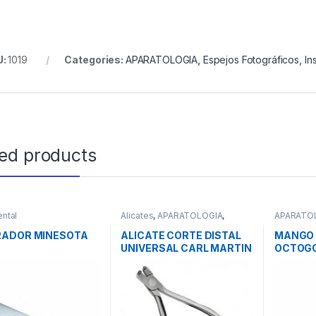
U:
1019
Categories:
APARATOLOGIA
,
Espejos Fotográficos
,
In
ted products
ental
Alicates
,
APARATOLOGIA
,
APARATO
Instrumental
Mangos
,
I
RADOR MINESOTA
ALICATE CORTE DISTAL
MANGO 
0
UNIVERSAL CARL MARTIN
OCTOGO
ML4291