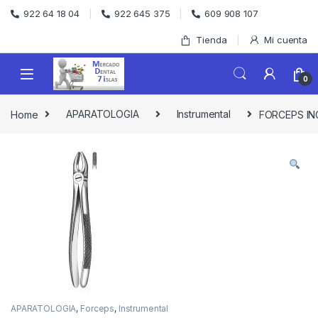
Skip to navigation
Skip to content
922 64 18 04
922 645 375
609 908 107
Tienda
Mi cuenta
0
Home
APARATOLOGIA
Instrumental
FORCEPS IN
APARATOLOGIA
,
Forceps
,
Instrumental