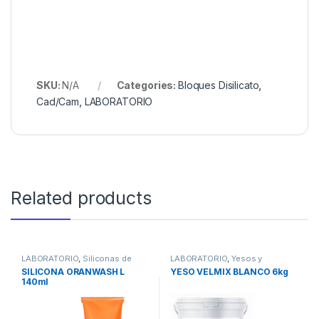
SKU:
N/A
Categories:
Bloques Disilicato
,
Cad/Cam
,
LABORATORIO
Related products
LABORATORIO
,
Siliconas de
LABORATORIO
,
Yesos y
Condensación de Laboratorio
Escayolas
SILICONA ORANWASH L
YESO VELMIX BLANCO 6kg
140ml