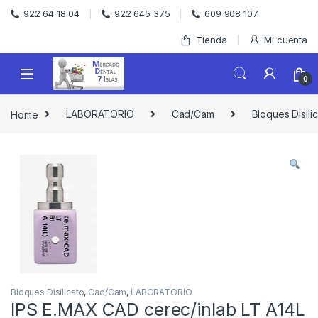
Skip to navigation
Skip to content
922 64 18 04
922 645 375
609 908 107
Tienda
Mi cuenta
0
Home
LABORATORIO
Cad/Cam
Bloques Disili
Bloques Disilicato
,
Cad/Cam
,
LABORATORIO
IPS E.MAX CAD cerec/inlab LT A14L