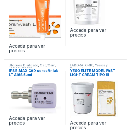
Acceda para ver
precios
Acceda para ver
precios
Bloques Disilicato
,
Cad/Cam
,
LABORATORIO
,
Yesos y
LABORATORIO
Escayolas
IPS E.MAX CAD cerec/inlab
YESO ELITE MODEL FAST
LT A16S 5und
LIGHT CREAM TIPO III
Acceda para ver
precios
Acceda para ver
precios