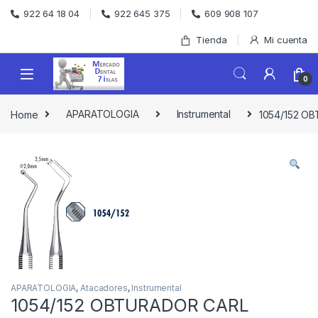
Skip to navigation
Skip to content
922 64 18 04
922 645 375
609 908 107
Tienda
Mi cuenta
0
Home
APARATOLOGIA
Instrumental
1054/152 O
APARATOLOGIA
,
Atacadores
,
Instrumental
1054/152 OBTURADOR CARL